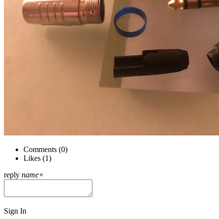
Comments (
0
)
Likes (
1
)
reply
name
×
Sign In