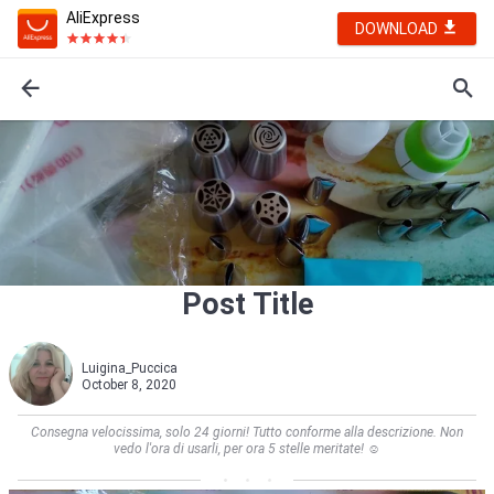
AliExpress
DOWNLOAD
Post Title
Luigina_Puccica
October 8, 2020
Consegna velocissima, solo 24 giorni! Tutto conforme alla descrizione. Non
vedo l'ora di usarli, per ora 5 stelle meritate! ☺️