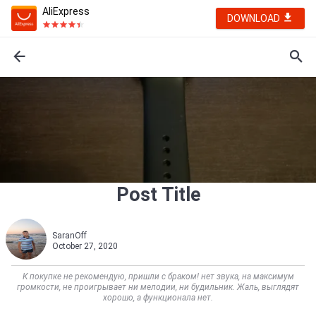
AliExpress
DOWNLOAD
Post Title
SaranOff
October 27, 2020
К покупке не рекомендую, пришли с браком! нет звука, на максимум
громкости, не проигрывает ни мелодии, ни будильник. Жаль, выглядят
хорошо, а функционала нет.