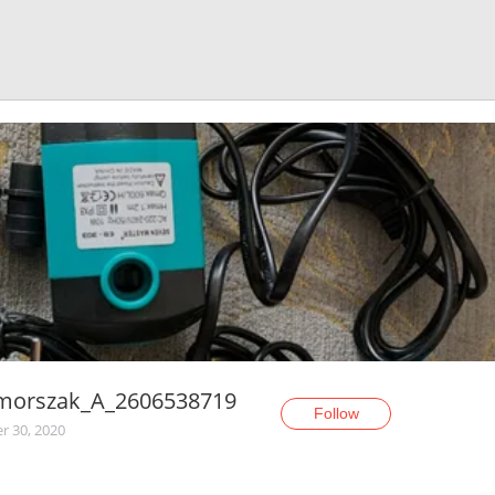
morszak_A_2606538719
Follow
r 30, 2020