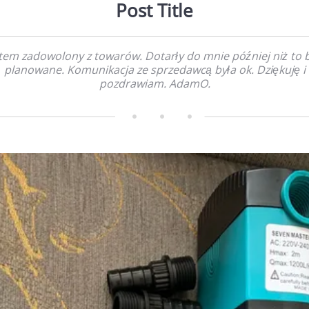
Post Title
tem zadowolony z towarów. Dotarły do mnie później niż to 
planowane. Komunikacja ze sprzedawcą była ok. Dziękuję i
pozdrawiam. AdamO.