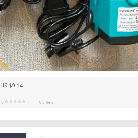
US $9.14
0
0 orders