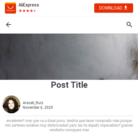
AliExpress
DOWNLOAD
Post Title
Araceli_Ruiz
November 6, 2020
excelente!!! creo que va a durar poco..tendría que hacer comprado más.porque
mis sartenes estaban muy deterioradas! pero las ha dejado impecables!! gracias
vendedor.comopare mas