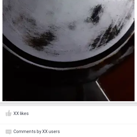
XX likes
Comments by XX users