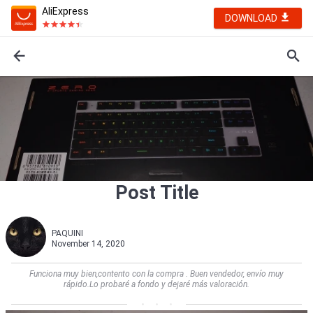
AliExpress
DOWNLOAD
Post Title
PAQUINI
November 14, 2020
Funciona muy bien,contento con la compra . Buen vendedor, envío muy
rápido.Lo probaré a fondo y dejaré más valoración.