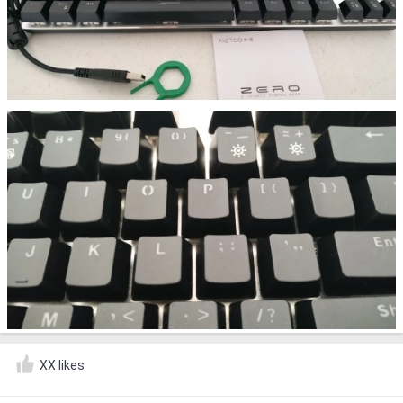
XX likes