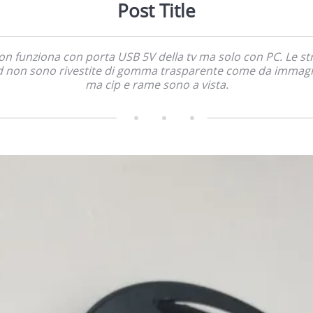
Post Title
n funziona con porta USB 5V della tv ma solo con PC. Le st
d non sono rivestite di gomma trasparente come da immag
ma cip e rame sono a vista.