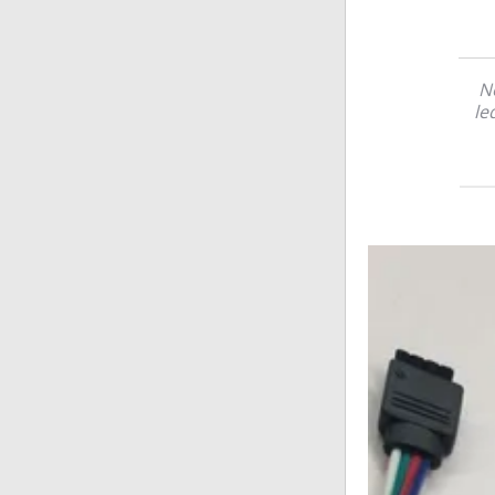
No
le