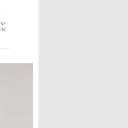
rip
ine