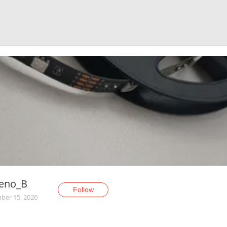
eno_B
Follow
er 15, 2020