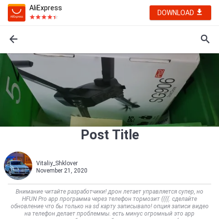
AliExpress
DOWNLOAD
Post Title
Vitaliy_Shklover
November 21, 2020
Внимание читайте разработчики! дрон летает управляется супер, но
HFUN Pro app программа через телефон тормозит ((((. сделайте
обновление что бы только на sd карту записывало! опция записи видео
на телефон делает проблеммы. есть минус огромный это app