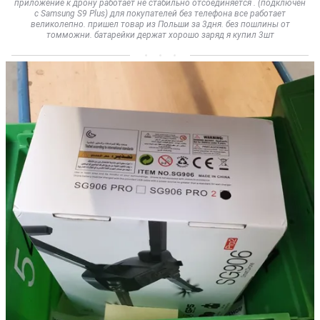
приложение к дрону работает не стабильно отсоединяется . (подключен
с Samsung S9 Plus) для покупателей без телефона все работает
великолепно. пришел товар из Польши за 3дня. без пошлины от
томможни. батарейки держат хорошо заряд я купил 3шт