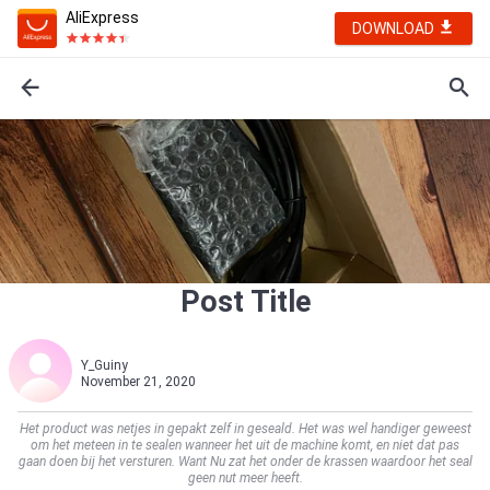
AliExpress
DOWNLOAD
Post Title
Y_Guiny
November 21, 2020
Het product was netjes in gepakt zelf in geseald. Het was wel handiger geweest
om het meteen in te sealen wanneer het uit de machine komt, en niet dat pas
gaan doen bij het versturen. Want Nu zat het onder de krassen waardoor het seal
geen nut meer heeft.