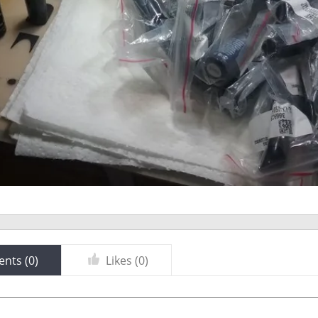
nts (
0
)
Likes (
0
)