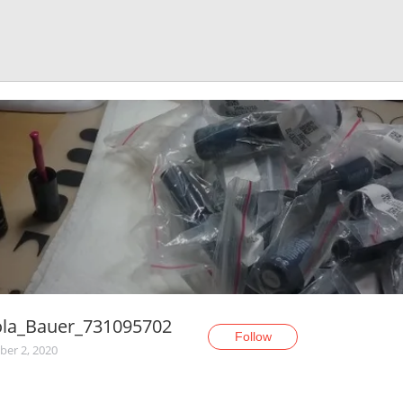
ola_Bauer_731095702
Follow
er 2, 2020