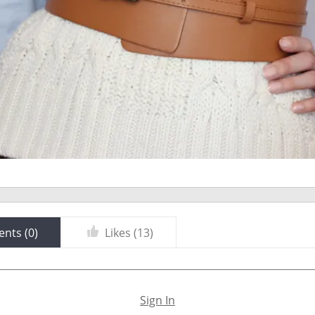
nts (
0
)
Likes (
13
)
Sign In