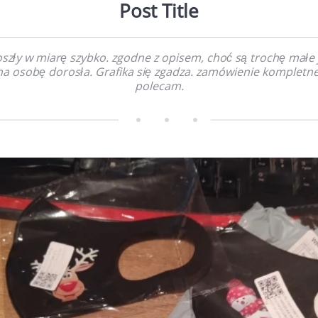
Post Title
szły w miarę szybko. zgodne z opisem, choć są trochę małe 
na osobę dorosła. Grafika się zgadza. zamówienie kompletne
polecam.