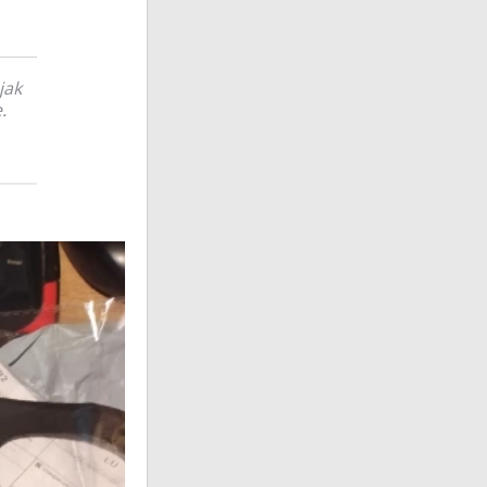
jak
.