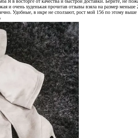
ба Я в восторге от качества и быстрой доставки. Берите, не по
 узкая и очень худенькая прочитав отзывы взяла на размер меньше 
итично. Удобные, в икре не сползают, рост мой 156 по этому выш
  