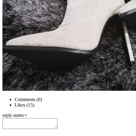
Comments (
0
)
Likes (
15
)
reply
name
×