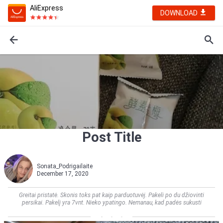
AliExpress
DOWNLOAD
Post Title
Sonata_Podrigailaite
December 17, 2020
Greitai pristatė. Skonis toks pat kaip parduotuvėj. Pakeli po du džiovinti
persikai. Pakelį yra 7vnt. Nieko ypatingo. Nemanau, kad padės sukusti    