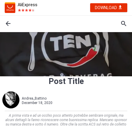
AliExpress
DOWNLOAD
Post Title
Andrea_Battino
December 18, 2020
A prima vista e ad un occhio poco attento potrebbe sembrare originale, ma
alcuni dettagli la fanno riconoscere come buonissima replica. Mancano sponsor
su manica destra e sotto il numero. Oltre che la scritta ACS sul retro de colletto