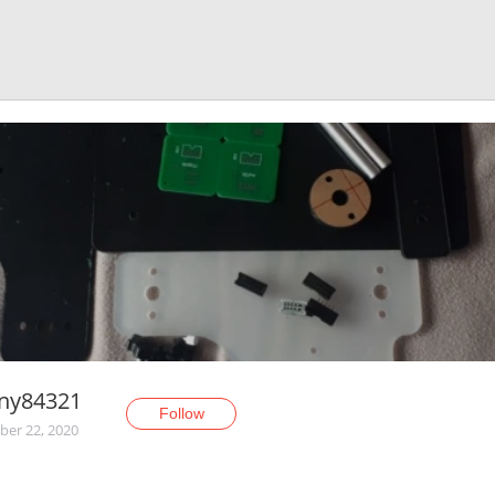
rny84321
Follow
er 22, 2020