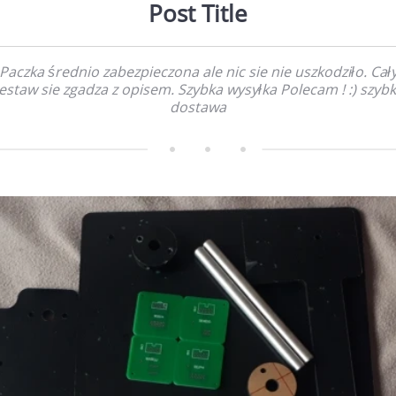
Post Title
Paczka średnio zabezpieczona ale nic sie nie uszkodziło. Cał
estaw sie zgadza z opisem. Szybka wysyłka Polecam ! :) szyb
dostawa