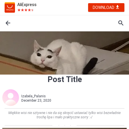
AliExpress
DOWNLOAD
Post Title
Izabela_Palanis
December 23, 2020
Miękkie wisi nie sztywne i nie da się skręcić ustawiać tylko wisi bezwładnie
trochę lipa i mało praktyczne sorry :-/