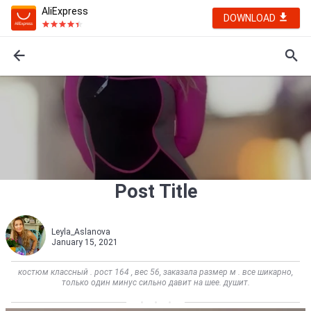
AliExpress
DOWNLOAD
Post Title
Leyla_Aslanova
January 15, 2021
костюм классный . рост 164 , вес 56, заказала размер м . все шикарно,
только один минус сильно давит на шее. душит.