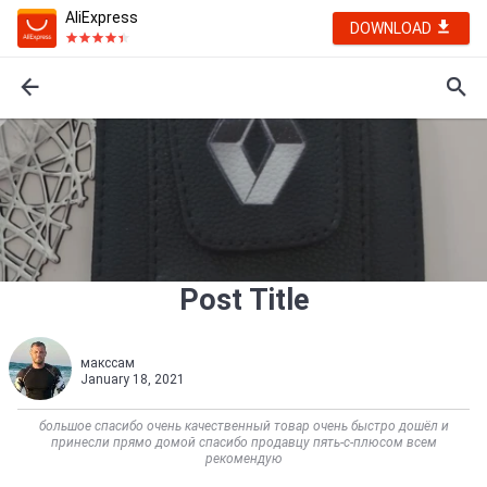
AliExpress
DOWNLOAD
Post Title
макссам
January 18, 2021
большое спасибо очень качественный товар очень быстро дошёл и
принесли прямо домой спасибо продавцу пять-с-плюсом всем
рекомендую