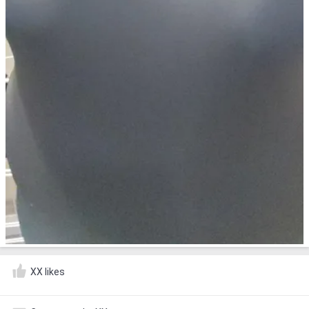
XX likes