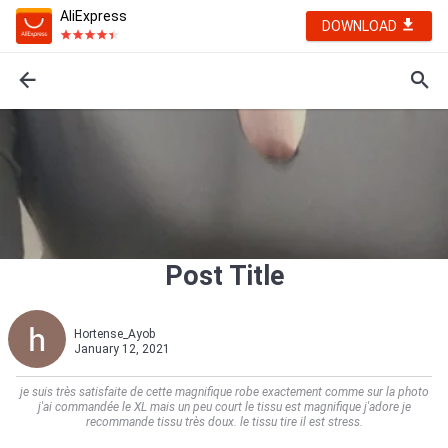
AliExpress
DOWNLOAD
Post Title
Hortense_Ayob
January 12, 2021
je suis très satisfaite de cette magnifique robe exactement comme sur la photo
j'ai commandée le XL mais un peu court le tissu est magnifique j'adore je
recommande tissu très doux. le tissu tire il est stress.