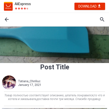
AliExpress
DOWNLOAD
Post Title
Tatiana_Chiriliuc
January 17, 2021
Товар полностью соответствует описанию, шпатель понравился,то что я
хотела и заказывала,доставка почти три месяца. Спасибо продавцу.