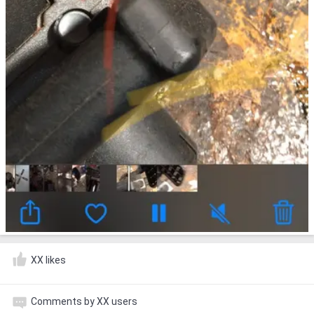
XX likes
Comments by XX users