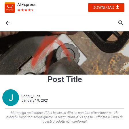
AliExpress
DOWNLOAD
Post Title
Soddu_Luca
January 19, 2021
Motosega pericolosa. (Ci si lascia un dito se non fate attenzione/ no. Ha
blocchi! Venditori sconsigliato! La restituzione e’ vs spese. Diffidate a lungo di
questi prodotti non conformi!