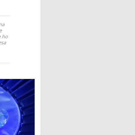
ma
e
e ho
esa