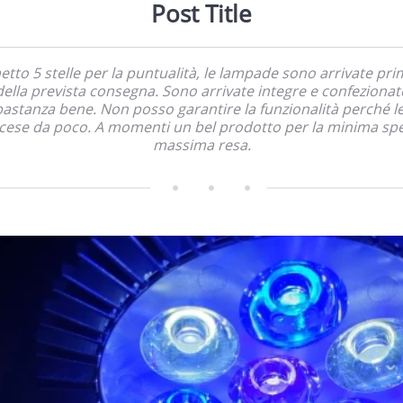
Post Title
etto 5 stelle per la puntualità, le lampade sono arrivate pri
della prevista consegna. Sono arrivate integre e confezionat
astanza bene. Non posso garantire la funzionalità perché l
cese da poco. A momenti un bel prodotto per la minima sp
massima resa.