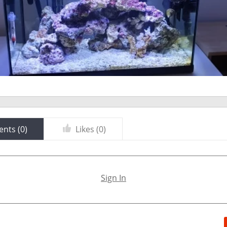
nts (
0
)
Likes (
0
)
Sign In