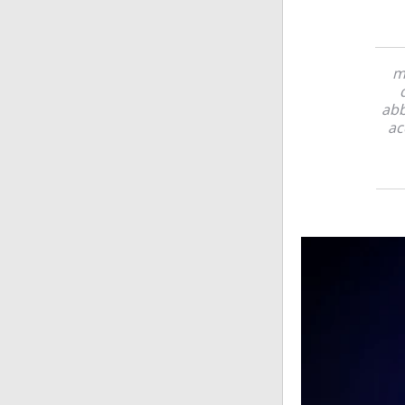
m
abb
ac