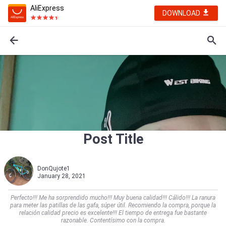
AliExpress
DOWNLOAD
Post Title
DonQujote1
January 28, 2021
Perfecto!!! Me ha sorprendido mucho!!! Muy buena calidad!!! Cálido!!! La ranura
para meter las patillas de las gafa, súper útil. Recomiendo la compra, porque la
relación calidad precio es excelente!!! El tiempo de entrega fue bastante
razonable. Contentísimo con la compra.