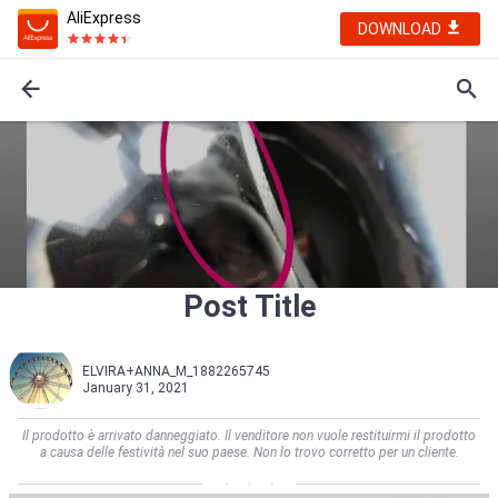
AliExpress
DOWNLOAD
Post Title
ELVIRA+ANNA_M_1882265745
January 31, 2021
Il prodotto è arrivato danneggiato. Il venditore non vuole restituirmi il prodotto
a causa delle festività nel suo paese. Non lo trovo corretto per un cliente.