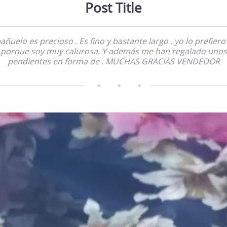
Post Title
pañuelo es precioso . Es fino y bastante largo . yo lo prefiero 
porque soy muy calurosa. Y además me han regalado unos
pendientes en forma de . MUCHAS GRACIAS VENDEDOR        