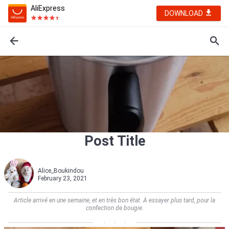
AliExpress
DOWNLOAD
Post Title
Alice_Boukindou
February 23, 2021
Article arrivé en une semaine, et en très bon état. À essayer plus tard, pour la
confection de bougie.