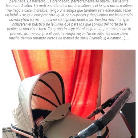
para nada. Es perfecto. Es grandecito, perfectamente se puede usar la silla
hasta los 3 años. Lo pedí un miércoles por la mañana; y el jueves por la mañana
me llegó a casa. Increíble. Tengo una amiga que también está esperando tener
un bebé, y se va a comprar otro igual, con cupones y descuentos me ha costado
novnta ytres euros.... o sea no se le puede pedir más. Vendría muy bien que
incluyeran el plástico de la lluvia, que para los que somos del norte de la
península nos viene bien. Tampoco incluye el bolso, pero yo personalmente lo
prefiero, así me compro el que me venga mejor. No sé qué más decir, llevo
mucho tiempo mirando carros de menos de 300€ (Carrefour, Alcampo...) ...