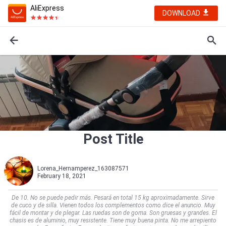
AliExpress
DOWNLOAD
Post Title
Lorena_Hernamperez_163087571
February 18, 2021
De 10. No se puede pedir más. Pesará en total 15 kg aproximadamente. Sirve
de cuco y de silla. Vienen todos los complementos como dice el anuncio. Muy
fácil de montar y de plegar. Las ruedas son de goma. Son gruesas y grandes. El
chasis es de aluminio, muy resistente. Tiene muy buena pinta. No me arrepiento