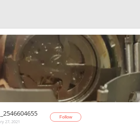
S_2546604655
Follow
ry 27, 2021