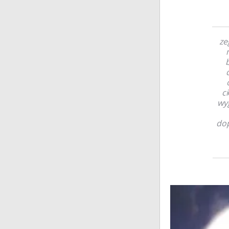
ze
c
wy
dop