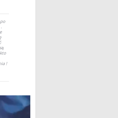
 po
.
e
ę
ć
są
kto
ia !