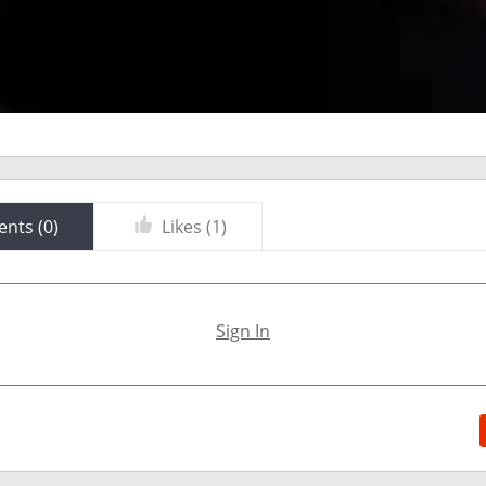
nts (
0
)
Likes (
1
)
Sign In