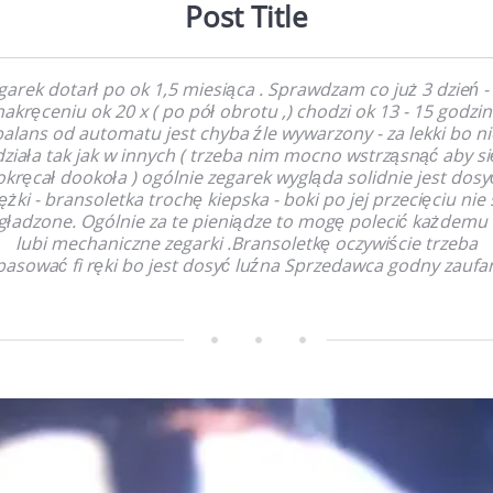
Post Title
garek dotarł po ok 1,5 miesiąca . Sprawdzam co już 3 dzień -
nakręceniu ok 20 x ( po pół obrotu ,) chodzi ok 13 - 15 godzin 
balans od automatu jest chyba źle wywarzony - za lekki bo ni
działa tak jak w innych ( trzeba nim mocno wstrząsnąć aby si
okręcał dookoła ) ogólnie zegarek wygląda solidnie jest dosy
iężki - bransoletka trochę kiepska - boki po jej przecięciu nie 
gładzone. Ogólnie za te pieniądze to mogę polecić każdemu 
lubi mechaniczne zegarki .Bransoletkę oczywiście trzeba
asować fi ręki bo jest dosyć luźna Sprzedawca godny zaufan