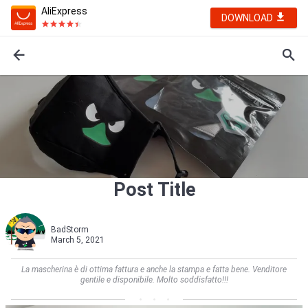
AliExpress
DOWNLOAD
Post Title
BadStorm
March 5, 2021
La mascherina è di ottima fattura e anche la stampa e fatta bene. Venditore
gentile e disponibile. Molto soddisfatto!!!