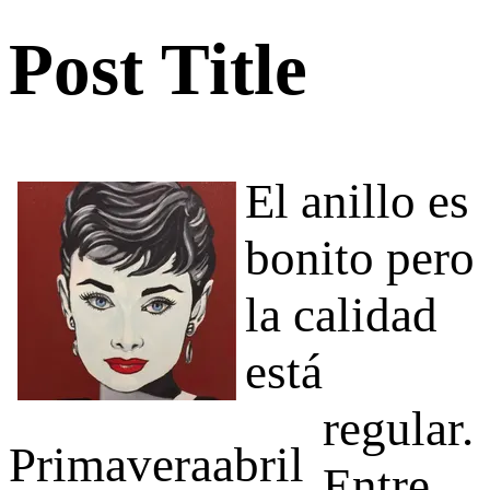
Post Title
El anillo es
bonito pero
la calidad
está
regular.
Primaveraabril
Entre