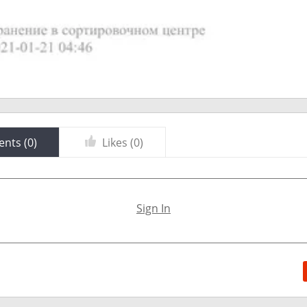
nts (
0
)
Likes (
0
)
Sign In