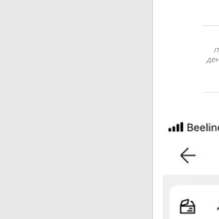
п
ден