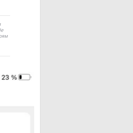
в
Не
прям