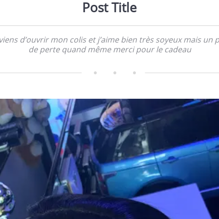
Post Title
 viens d’ouvrir mon colis et j’aime bien très soyeux mais un 
de perte quand même merci pour le cadeau