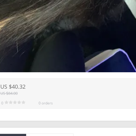
US $40.32
US $84.00
0
0 orders