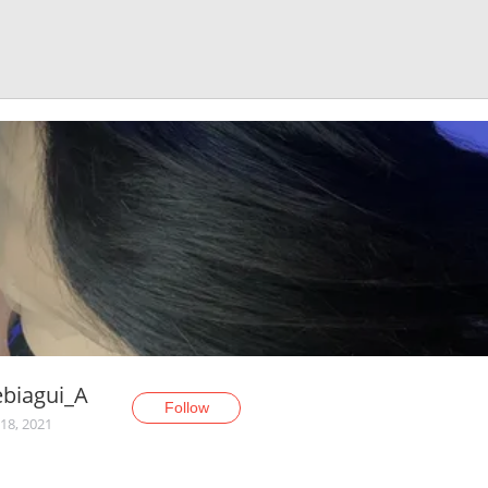
ebiagui_A
Follow
18, 2021