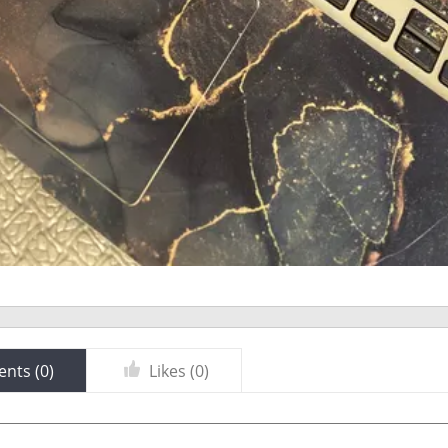
nts (
0
)
Likes (
0
)