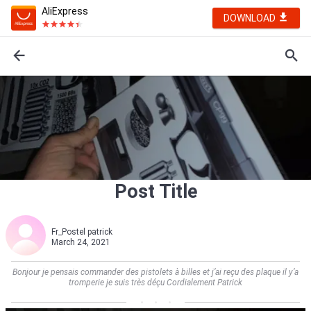
AliExpress
DOWNLOAD
Post Title
Fr_Postel patrick
March 24, 2021
Bonjour je pensais commander des pistolets à billes et j’ai reçu des plaque il y’a
tromperie je suis très déçu Cordialement Patrick