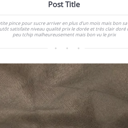
Post Title
tite pince pour sucre arriver en plus d’un mois mais bon sa
utôt satisfaite niveau qualité prix le dorée et très clair doré
peu tchip malheureusement mais bon vu le prix