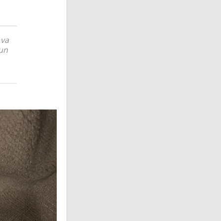
 va
 un