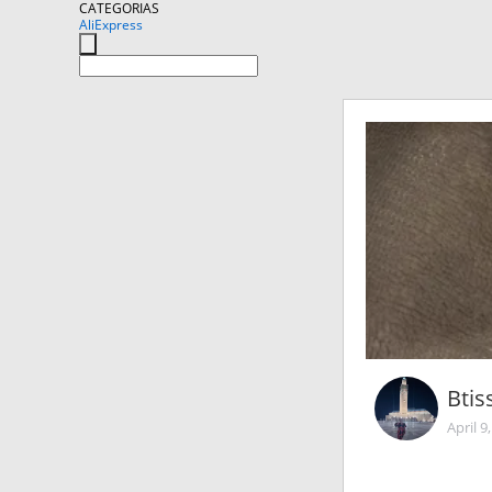
CATEGORIAS
AliExpress
Btis
April 9