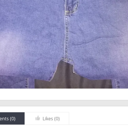
nts (
0
)
Likes (
0
)