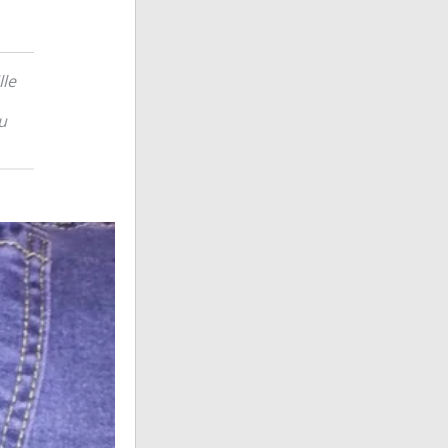
lle
u