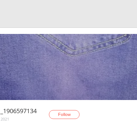
S_1906597134
Follow
, 2021