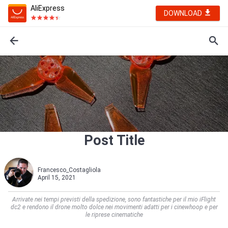
AliExpress
DOWNLOAD
Post Title
Francesco_Costagliola
April 15, 2021
Arrivate nei tempi previsti della spedizione, sono fantastiche per il mio iFlight
dc2 e rendono il drone molto dolce nei movimenti adatti per i cinewhoop e per
le riprese cinematiche