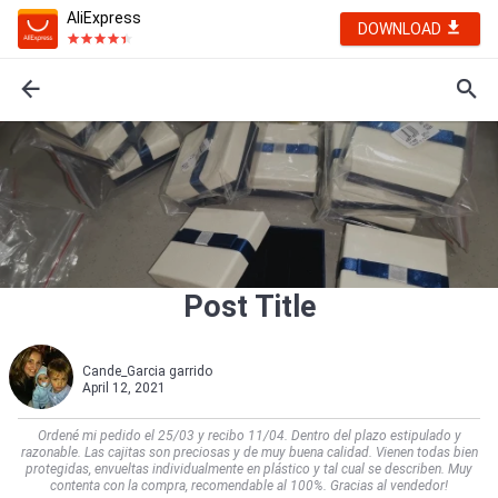
AliExpress
DOWNLOAD
Post Title
Cande_Garcia garrido
April 12, 2021
Ordené mi pedido el 25/03 y recibo 11/04. Dentro del plazo estipulado y
razonable. Las cajitas son preciosas y de muy buena calidad. Vienen todas bien
protegidas, envueltas individualmente en plástico y tal cual se describen. Muy
contenta con la compra, recomendable al 100%. Gracias al vendedor!