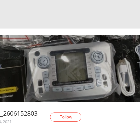
S_2606152803
Follow
0, 2021