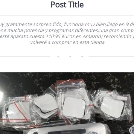
Post Title
y gratamente sorprendido, funciona muy bien,llegó en 9 dí
ene mucha potencia y programas diferentes,una gran comp
este aparato cuesta 110'95 euros en Amazon) recomiendo 
volveré a comprar en esta tienda