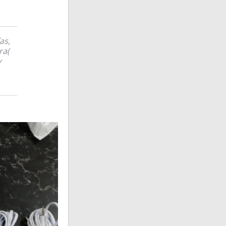
as,
ra(
y