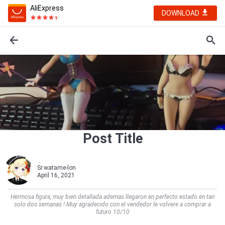
AliExpress
DOWNLOAD
Post Title
Sr.watame-lon
April 16, 2021
Hermosa figura, muy bien detallada ademas llegaron en perfecto estado en tan
solo dos semanas ! Muy agradecido con el vendedor le volvere a comprar a
futuro 10/10