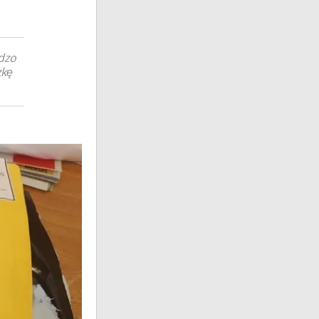
dzo
zkę