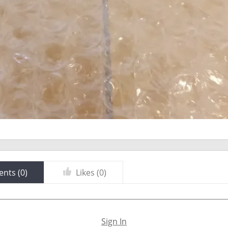
nts (
0
)
Likes (
0
)
Sign In