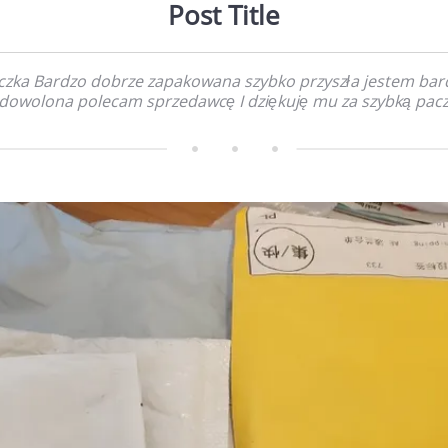
Post Title
czka Bardzo dobrze zapakowana szybko przyszła jestem bar
dowolona polecam sprzedawcę I dziękuję mu za szybką pac