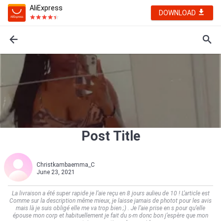
AliExpress
DOWNLOAD
Post Title
Christkambaemma_C
June 23, 2021
La livraison a été super rapide je l’aie reçu en 8 jours aulieu de 10 ! L’article est
Comme sur la description même mieux, je laisse jamais de photot pour les avis
mais là je suis obligé elle me va trop bien ;) . Je l’aie prise en s pour qu’elle
épouse mon corp et habituellement je fait du s-m donc bon j’espère que mon