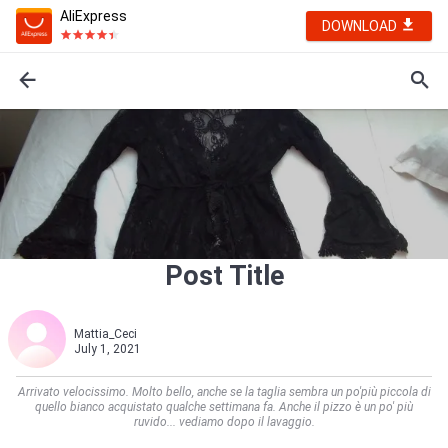
AliExpress
DOWNLOAD
Post Title
Mattia_Ceci
July 1, 2021
Arrivato velocissimo. Molto bello, anche se la taglia sembra un po'più piccola di
quello bianco acquistato qualche settimana fa. Anche il pizzo è un po' più
ruvido... vediamo dopo il lavaggio.