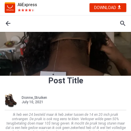
AliExpress
DOWNLOAD
Post Title
Dionne_Struiken
July 10, 2021
Ik heb een 24 besteld maar ik heb zeker tussen de 14 en 20 inch pruik
ontvangen. De pruik is ook nog eens te klein. Verkoper wilde geen 50%
terugbetaling doen maar 10$ terug geven. Ik mocht de pruik terug sturen maar
dat is een hele gedoe waarvan ik ook geen zekerheid heb of ik wel het volledige