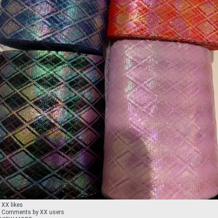
XX likes
Comments by XX users