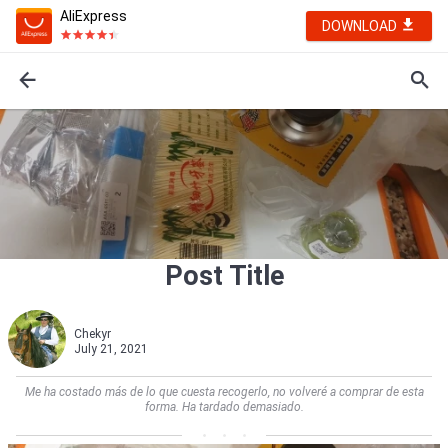
AliExpress
DOWNLOAD
Post Title
Chekyr
July 21, 2021
Me ha costado más de lo que cuesta recogerlo, no volveré a comprar de esta
forma. Ha tardado demasiado.