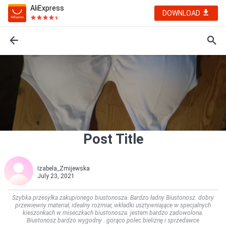
AliExpress
DOWNLOAD
Post Title
Izabela_Zmijewska
July 23, 2021
Szybka przesyłka zakupionego biustonosza. Bardzo ładny Biustonosz. dobry
przewiewny materiał, idealny rozmiar, wkładki usztywniające w specjalnych
kieszonkach w miseczkach biustonosza. jestem bardzo zadowolona.
Biustonosz bardzo wygodny . gorąco polec bieliznę i sprzedawce