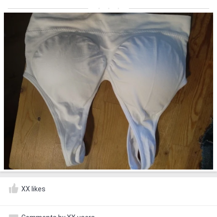
XX likes