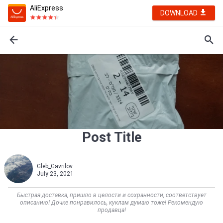
AliExpress
DOWNLOAD
Post Title
Gleb_Gavrilov
July 23, 2021
Быстрая доставка, пришло в целости и сохранности, соответствует
описанию! Дочке понравилось, куклам думаю тоже! Рекомендую
продавца!