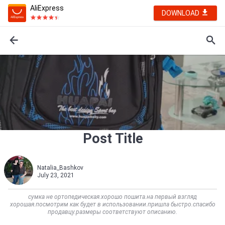
AliExpress
DOWNLOAD
Post Title
Natalia_Bashkov
July 23, 2021
сумка не ортопедическая.хорошо пошита.на первый взгляд
хорошая.посмотрим как будет в использовании.пришла быстро.спасибо
продавцу.размеры соответствуют описанию.